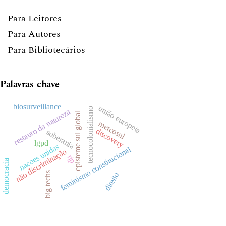
Para Leitores
Para Autores
Para Bibliotecários
Palavras-chave
biosurveillance
união europeia
tecnocolonialismo
restauro da natureza
episteme sul global
mercosul
discovery
soberania
lgpd
nacoes unidas
feminismo constitucional
não discriminação
rjp
democracia
big techs
direito