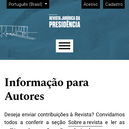
Menu Admin
Ir para o menu de navegação principal
Ir para o conteúdo principal
Ir para o rodapé
Alterar o idioma. O idioma atual é:
Português (Brasil)
Acesso
Cadastro
Menu principal
Informação para
Autores
Deseja enviar contribuições à Revista? Convidamos
todos a conferir a seção
Sobre a revista
e ler as