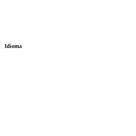
Idioma
Português (Brasil)
English
Informações
Para Leitores
Para Autores
Para Bibliotecários