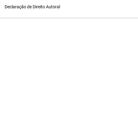
Declaração de Direito Autoral
Idioma
Português (Brasil)
English
Informações
Para Leitores
Para Autores