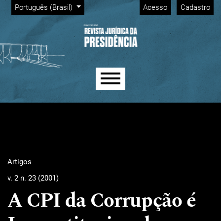
Menu Admin
Ir para o menu de navegação principal
Ir para o conteúdo principal
Ir para o rodapé
Alterar o idioma. O idioma atual é:
Português (Brasil)
Acesso
Cadastro
Menu principal
Artigos
v. 2 n. 23 (2001)
A CPI da Corrupção é