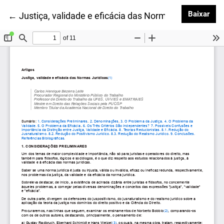
Baix
Baixar
Voltar aos Detalhes do Artigo
←
Justiça, validade e eficácia das Normas Jurídicas