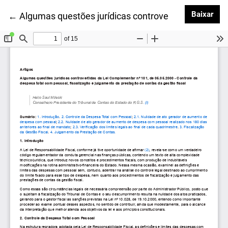
Baix
Baixar
Voltar aos Detalhes do Artigo
←
Algumas questões jurídicas controvertidas da Lei C