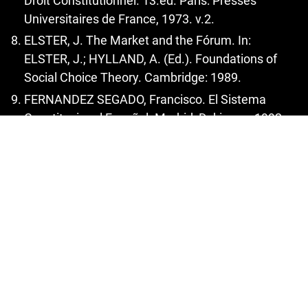
Droit Constitutionnel. 13.ed. Paris: Presses
Universitaires de France, 1973. v.2.
ELSTER, J. The Market and the Fórum. In:
ELSTER, J.; HYLLAND, A. (Ed.). Foundations of
Social Choice Theory. Cambridge: 1989.
FERNANDEZ SEGADO, Francisco. El Sistema
Constitucional Español. Madrid: Dykinson, 1992.
FERREIRA, Luiz Pinto. Manual de direito
constitucional. Rio de Janeiro: Forense, 1992.
HABERMAS, Jürgen. Direito e Democracia, entre
facticidade e validade. Tradução de Flávio Beno
Siebeneichler. Rio de Janeiro: Tempo Brasileiro,
1977.
LEAL, Vitor Nunes. Coronelismo, enxada e voto: o
município e o regime representativo no Brasil. Rio
de Janeiro: Forense, 1984.