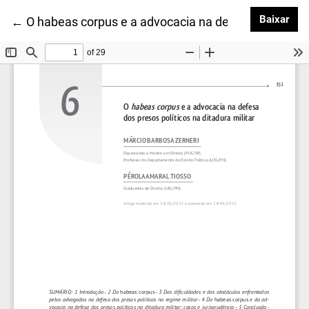
Baix
Baixar
Voltar aos Detalhes do Artigo
←
O habeas corpus e a advocacia na defesa dos presos 