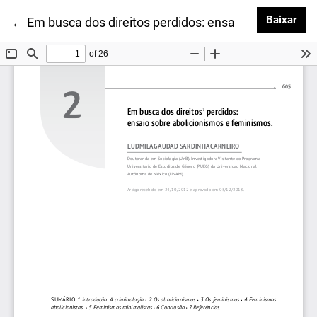
Baix
Baixar
Voltar aos Detalhes do Artigo
←
Em busca dos direitos perdidos: ensaio sobre aboli