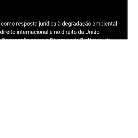
za como resposta jurídica à degradação ambiental
ireito internacional e no direito da União
 Convenção sobre a Diversidade Biológica, do
entais além das fronteiras, o estudo demonstra
vos de proteção, a biodiversidade global
cente centralidade jurídica do restauro ecológico.
uro transfronteiriço — punitivo, cooperativo e
ração em instrumentos internacionais e europeus
bal da Biodiversidade de Kunming‑Montreal e para
onclui‑se que o restauro ecológico se consolidou
a remediação de danos ambientais, a promoção da
cooperação e da boa vizinhança entre Estados.