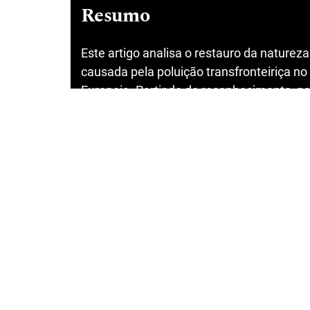
Resumo
Este artigo analisa o restauro da nature
causada pela poluição transfronteiriça no d
Europeia. Partindo do reconhecimento, na
dever dos Estados de prevenir danos ambi
que, apesar de décadas de marcos normati
continua em declínio, o que explica a cres
O artigo identifica três contextos de resta
compensatório — e examina a sua incorpo
recentes, com destaque para o Marco Glo
a Lei Europeia do Restauro da Natureza. C
como obrigação jurídica essencial para 
justiça ambiental e o fortalecimento da 