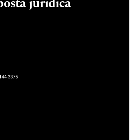
osta jurídica
144-3375