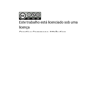
Este trabalho está licenciado sob uma
licença
Creative Commons Attribution-
NonCommercial-ShareAlike 4.0
International License
.