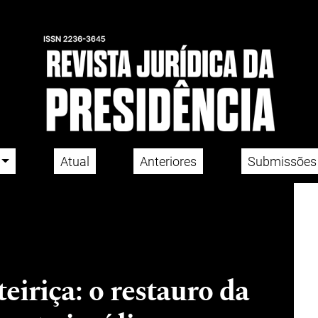
Atual
Anteriores
Submissões
eiriça: o restauro da