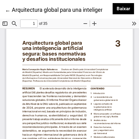
Baix
Baixar
Voltar aos Detalhes do Artigo
←
Arquitectura global para una inteligencia artificial 