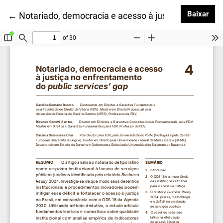
Baix
Baixar
Voltar aos Detalhes do Artigo
←
Notariado, democracia e acesso à justiça no enfren