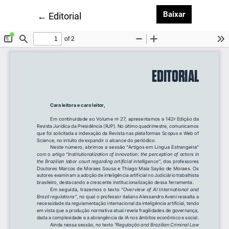
Baixar PDF
Baixar
Voltar aos Detalhes do Artigo
←
Editorial