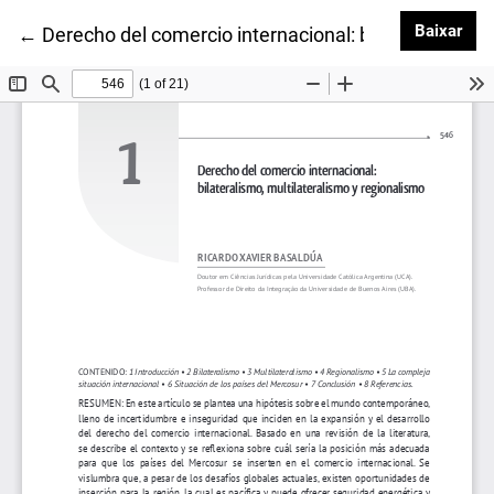
Baix
Baixar
Voltar aos Detalhes do Artigo
←
Derecho del comercio internacional: bilateralismo, 