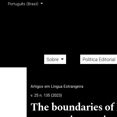
Menu Admin
Ir para o menu de navegação principal
Ir para o conteúdo principal
Ir para o rodapé
Alterar o idioma. O idioma atual é:
Português (Brasil)
Sobre
Política Editorial
Menu principal
Artigos em Língua Estrangeira
v. 25 n. 135 (2023)
The boundaries of l