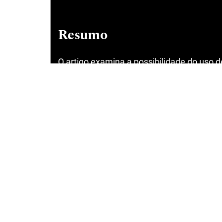
Resumo
O artigo examina a possibilidade do uso
autorizados para o fim de investigação cr
deste desiderato, faz-se uma aproximação a
digressão a respeito de possíveis instru
estrangeira ante os direitos da privacida
jurídico-constitucional e processual pena
fenômeno ligado à realidade social adjac
ante os novos paradigmas tecnológicos. O
dedutivo, com uma pesquisa baseada em re
reflexivo-crítico. Conclui-se que há a poss
persecução penal frente à sociedade da 