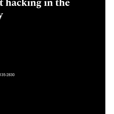
t hacking in the
y
135-2830