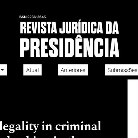
Atual
Anteriores
Submissões
egality in criminal