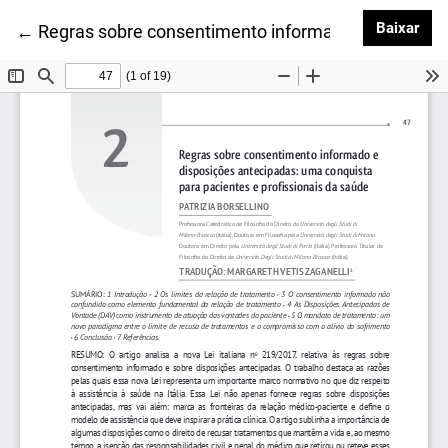
Baix
Baixar
Voltar aos Detalhes do Artigo
←
Regras sobre consentimento informado e disposiçõe