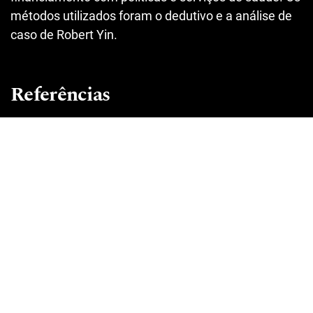
métodos utilizados foram o dedutivo e a análise de
caso de Robert Yin.
Referências
ANVISA, AGÊNCIA NACIONAL DE VIGILÂNCIA
SANITÁRIA. Consulta medicamento Atalureno.
2019. Disponível em:
https://consultas.anvisa.gov.br/#/medicamentos/
25351717381201767/?nomeProduto=Translarna
. Acesso em: 12 jan. 2021.
BIEHL, J.; PETRYNA, A. Tratamentos jurídicos: os
mercados terapêuticos e a judicialização do
direito à saúde. História, Ciências, Saúde –
Manguinhos, Rio de Janeiro, v. 23, n. 1, enero-