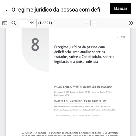
Baix
Baixar
Voltar aos Detalhes do Artigo
←
O regime jurídico da pessoa com deficiência: uma aná