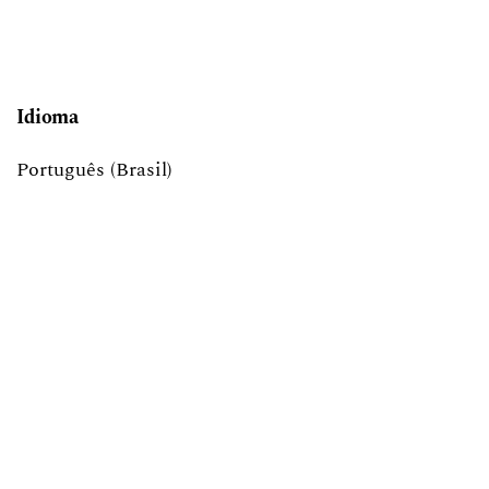
Idioma
Português (Brasil)
English
Informações
Para Leitores
Para Autores
Para Bibliotecários
Palavras-chave