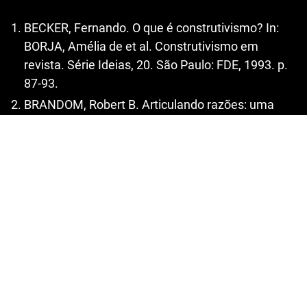
BECKER, Fernando. O que é construtivismo? In:
BORJA, Amélia de et al. Construtivismo em
revista. Série Ideias, 20. São Paulo: FDE, 1993. p.
87-93.
BRANDOM, Robert B. Articulando razões: uma
introdução ao inferencialismo. Porto Alegre:
Edipuc, 2013.
______. Tales of the mighty dead: historic essays in
the metaphysics of intentionality. Cambridge:
Harvard University Press, 2002.
CALAMANDREI, Piero. Eles, os juízes, vistos por
um advogado. São Paulo: Martins Fontes, 2000.
DECAT, Thiago Lopes. Racionalidade, valor e
teorias do Direito. Belo Horizonte: Editora
D’Plácido, 2015.