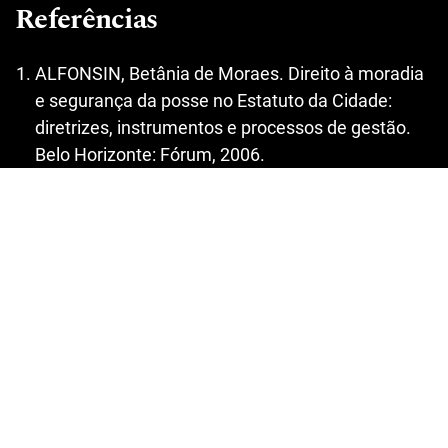
Referências
ALFONSIN, Betânia de Moraes. Direito à moradia
e segurança da posse no Estatuto da Cidade:
diretrizes, instrumentos e processos de gestão.
Belo Horizonte: Fórum, 2006.
BARROS, Wellington Pacheco. Curso de Direito
Agrário. 4. ed. Porto Alegre: Livraria do Advogado,
2002. V. 1.
BRASIL. Constituição (1824). Constituição Politica
do Imperio do Brazil. Disponível em:
http://www.planalto.gov.br/ccivil_03/Constituicao
/Constitui%C3%A7ao24.htm
Acesso em: 16 de junho de 2010.
________. Constituição da República Federativa do
Brasil de 1988. Disponível em: