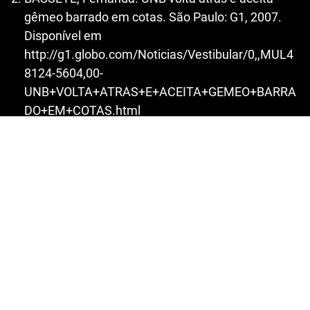
gêmeo barrado em cotas. São Paulo: G1, 2007.
Disponível em
http://g1.globo.com/Noticias/Vestibular/0,,MUL4
8124-5604,00-
UNB+VOLTA+ATRAS+E+ACEITA+GEMEO+BARRA
DO+EM+COTAS.html
. Acesso em: 04 nov. 2016.
BONFIM, Murilo; D.L. Para UNB, um era branco e
outro, negro. São Paulo: O Estado de São Paulo,
2012. Disponível em:
http://www.estadao.com.br/noticias/geral,para-
unb-um-era-branco-e-outro-negro-imp-,951965
. Acesso em: 04 nov. 2016.
BRASIL. Características étnico-raciais da
população: um estudo das categorias de
classificação de cor ou raça. Rio de Janeiro: