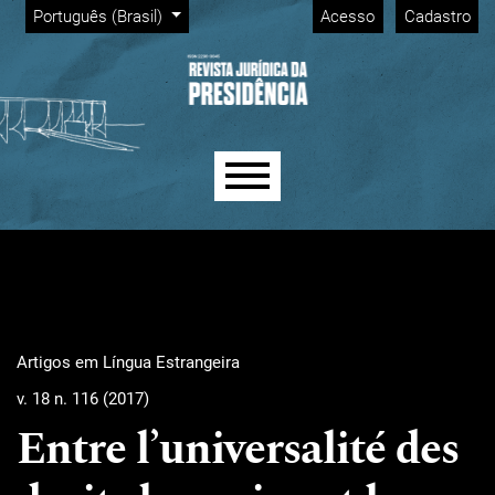
Menu Admin
Ir para o menu de navegação principal
Ir para o conteúdo principal
Ir para o rodapé
Alterar o idioma. O idioma atual é:
Português (Brasil)
Acesso
Cadastro
Menu principal
Artigos em Língua Estrangeira
v. 18 n. 116 (2017)
Entre l’universalité des