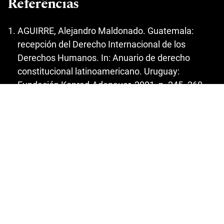
Referências
AGUIRRE, Alejandro Maldonado. Guatemala:
recepción del Derecho Internacional de los
Derechos Humanos. In: Anuario de derecho
constitucional latinoamericano. Uruguay:
Fundación Konrad-Adenauer, 2001, p. 245- 260.
ÁLVAREZ, Alejandro E. La internacionalización del
Derecho Penal: el ejemplo del Mercosur. In:
Anuario de derecho constitucional
latinoamericano. Tomo I. Uruguay: Fundación
Konrad-Adenauer, 2003, p. 485-506.
AMNISTIA INTERNACIONAL. Disponible sur :
http://www.amnistiainternacional.pt/index.php?
option=com_content&view=article&id=41&Itemid=
54