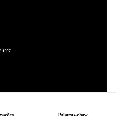
3-1097
mações
Palavras-chave