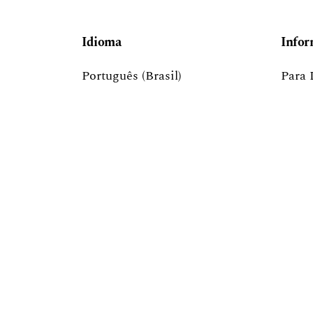
Idioma
Infor
Português (Brasil)
Para 
English
Para 
Para 
Indexadores: