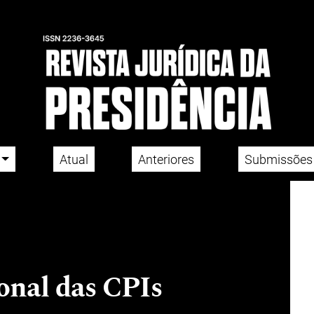
Atual
Anteriores
Submissões
onal das CPIs