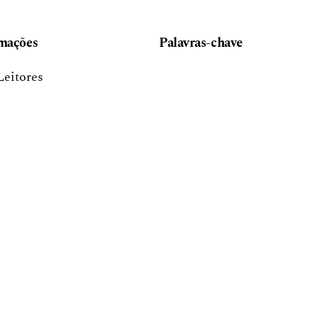
mações
Palavras-chave
Leitores
Autores
Bibliotecários